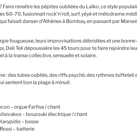
 Faire renaître les pépites oubliées du Laïko, ce style populair
es 60-70, fusionnait rock’n’roll, surf, yéyé et mélodrame méd
ui faisait danser d’Athènes à Bombay, en passant par Marseill
rgie fougueuse, leurs improvisations débridées et une bonne
, Deli Teli dépoussière les 45 tours pour te faire rejoindre leur
el à la transe collective, sensuelle et solaire.
: des tubes oubliés, des riffs psyché, des rythmes tsifteteli 
ui sentent bon la plage à minuit.
con – orgue Farfisa / chant
itsivakos – bouzouki électrique / chant
Karypidis – basse
Rossi – batterie