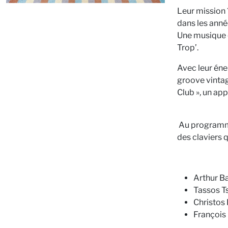
Leur mission ?
dans les anné
Une musique q
Trop’.
Avec leur éne
groove vintage
Club », un app
Au programme 
des claviers q
Arthur Ba
Tassos Ts
Christos 
François 