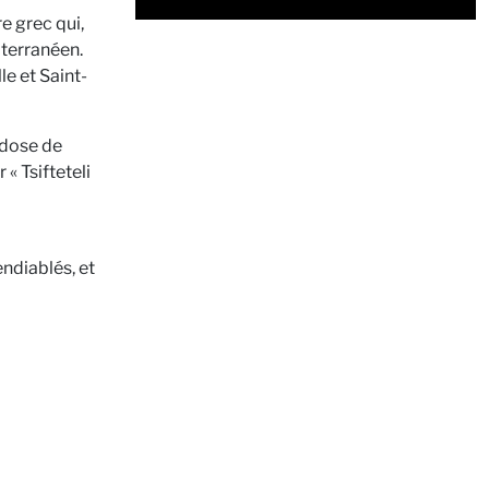
e grec qui,
iterranéen.
e et Saint-
 dose de
 « Tsifteteli
endiablés, et