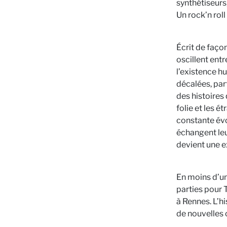
synthétiseurs
Un rock’n rol
Écrit de faço
oscillent ent
l’existence h
décalées, par
des histoires
folie et les é
constante évo
échangent le
devient une e
En moins d’un
parties pour T
à Rennes. L’
de nouvelles c