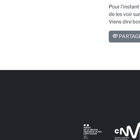
Pour l'instant
de les voir su
Viens dire bon
PARTAG