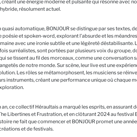
, créant une énergie moderne et pulsante qui résonne avec n
l hybride, résolument actuel.
n quasi automatique, BONJOUR se distingue par ses textes, des
re poésie et spoken-word, explorant l’absurde et les méandre
umaine avec une ironie subtile et une légèreté déstabilisante. 
fois surréalistes, sont portées par plusieurs voix du groupe, d
 qui se tissent au fil des morceaux, comme une conversation sa
trangetés de notre monde. Sur scène, leur live est une expérie
lution. Les rôles se métamorphosent, les musiciens se réinve
urs instruments, créant une performance unique où chaque 
xploration.
 an, ce collectif Héraultais a marqué les esprits, en assurant
he Libertines et Frustration, et en clôturant 2024 au festival 
histoire ne fait que commencer et BONJOUR promet une année
réations et de festivals.