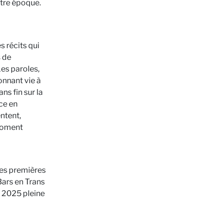
otre époque.
 récits qui
s de
Les paroles,
onnant vie à
ns fin sur la
nce en
ntent,
moment
 des premières
Bars en Trans
 2025 pleine