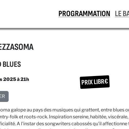
PROGRAMMATION
LE B
MEZZASOMA
D BLUES
rs 2025 à 21h
PRIX LIBR€
ER
ma galope au pays des musiques qui grattent, entre blues o
ntry-folk et roots-rock. Inspiration sereine, habitée, viscérale, 
icialité. A l'instar des songwriters cabossés qu'il affectionne 