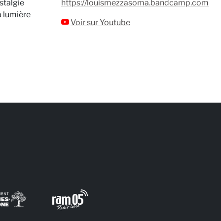
stalgie
https://louismezzasoma.bandcamp.com
la lumière
Voir sur Youtube