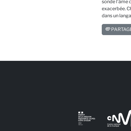
sonde l'âme d
exacerbée. Che
dans un langa
PARTAG